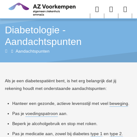
Overslaan en naar de inhoud gaan
Menu
User
Sea
Diabetologie -
menu
me
Aandachtspunten
Diabetologie
Aandachtspunten
Als je een diabetespatiënt bent, is het erg belangrijk dat jij
rekening houdt met onderstaande aandachtspunten:
Hanteer een gezonde, actieve levensstijl met veel
beweging
.
Pas je
voedingspatroon
aan.
Beperk je alcoholgebruik en s
top met roken.
Pas je medicatie aan, zowel bij diabetes
type 1
en
type 2.