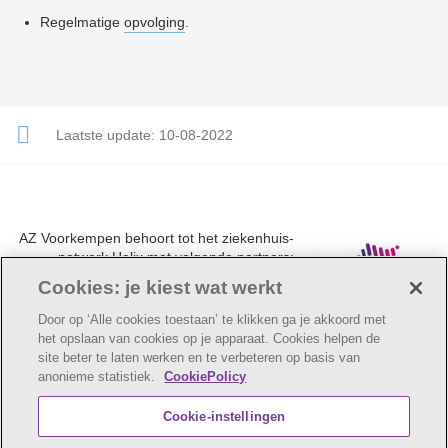
Regelmatige
opvolging
.
Laatste update:
10-08-2022
AZ Voorkempen behoort tot het ziekenhuis-
netwerk Helix met volgende partners:
UZA, AZ Monica, AZ Rivierenland en AZ
Cookies: je kiest wat werkt
Klina.
Door op ‘Alle cookies toestaan’ te klikken ga je akkoord met
het opslaan van cookies op je apparaat. Cookies helpen de
site beter te laten werken en te verbeteren op basis van
anonieme statistiek.
CookiePolicy
© AZ Voorkempen
Cookie verklaring
Privacybeleid
Cookie-instellingen
Webtoegankelijkheidsverklaring