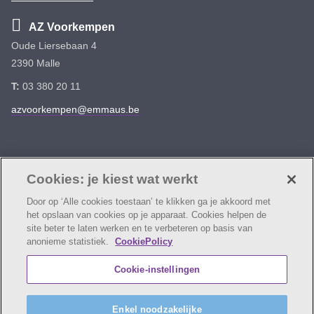
AZ Voorkempen
Oude Liersebaan 4
2390 Malle
T:
03 380 20 11
azvoorkempen@emmaus.be
Volg ons
Facebook
Linkedin
Instagram
Cookies: je kiest wat werkt
Door op ‘Alle cookies toestaan’ te klikken ga je akkoord met
het opslaan van cookies op je apparaat. Cookies helpen de
site beter te laten werken en te verbeteren op basis van
anonieme statistiek.
CookiePolicy
© AZ Voorkempen
Cookie verklaring
Privacybeleid
Cookie-instellingen
Webtoegankelijkheidsverklaring
AZ Voorkempen maakt deel uit van
vzw Emmaüs
Enkel noodzakelijke