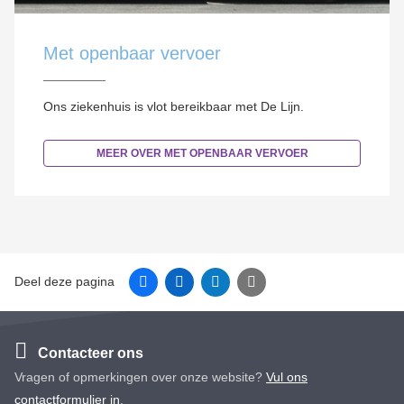
Met openbaar vervoer
Ons ziekenhuis is vlot bereikbaar met De Lijn.
MEER OVER MET OPENBAAR VERVOER
Facebook
Linkedin
Twitter
E-mail
Deel deze pagina
Contacteer ons
Vragen of opmerkingen over onze website?
Vul ons
contactformulier in
.