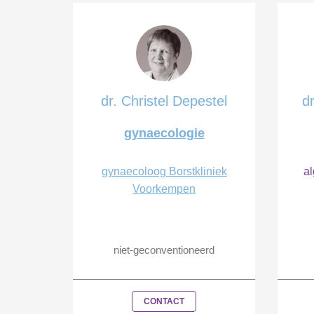
dr. Christel Depestel
d
gynaecologie
gynaecoloog Borstkliniek
a
Voorkempen
niet-geconventioneerd
CONTACT