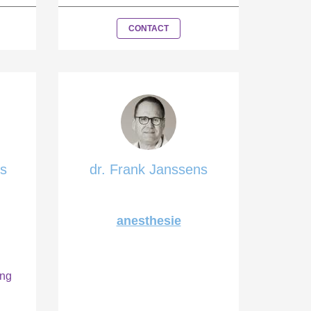
CONTACT
rs
dr. Frank Janssens
anesthesie
ing