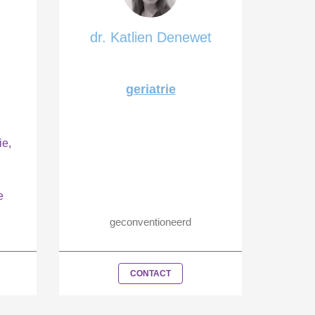
dr. Katlien Denewet
geriatrie
ie,
e
geconventioneerd
CONTACT