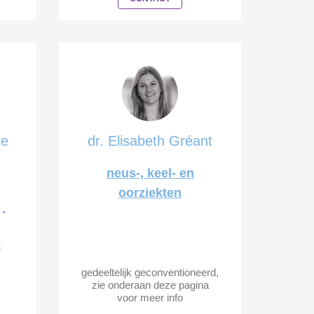
re
dr. Elisabeth Gréant
neus-, keel- en
oorziekten
 -
k
gedeeltelijk geconventioneerd,
zie onderaan deze pagina
voor meer info