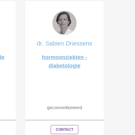
dr. Sabien Driessens
de
hormoonziekten -
diabetologie
geconventioneerd
CONTACT