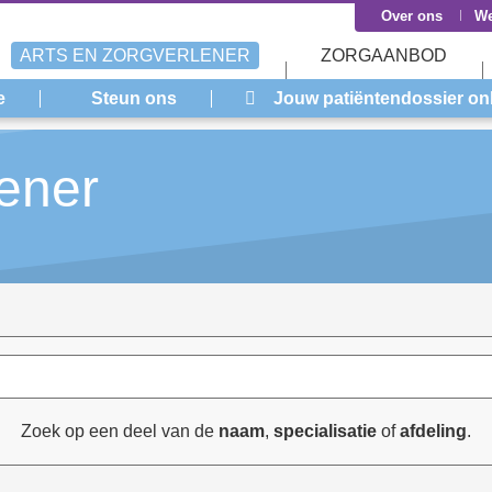
Over ons
We
ARTS EN ZORGVERLENER
ZORGAANBOD
e
Steun ons
Jouw patiëntendossier on
lener
Zoek op een deel van de
naam
,
specialisatie
of
afdeling
.