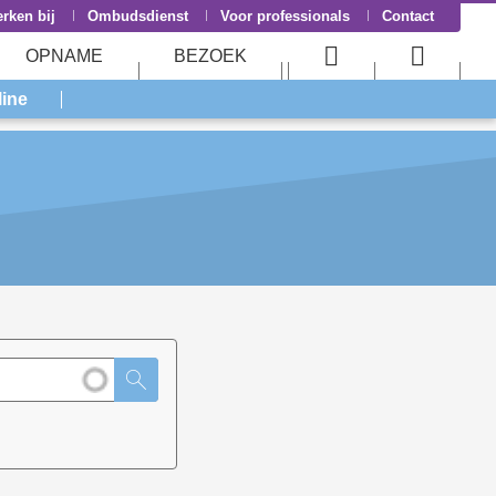
rken bij
Ombudsdienst
Voor professionals
Contact
OPNAME
BEZOEK
User
Searc
line
menu
menu
ZOEKEN