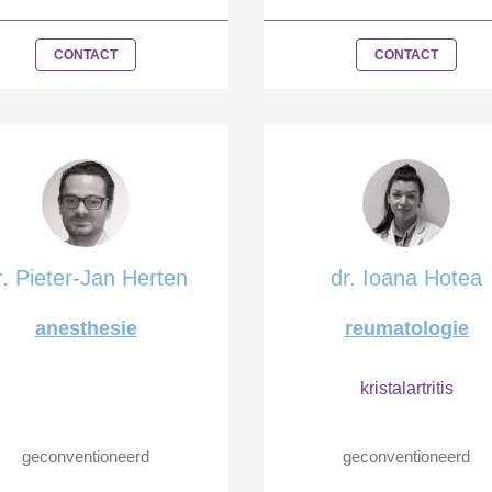
CONTACT
CONTACT
r. Pieter-Jan Herten
dr. Ioana Hotea
anesthesie
reumatologie
kristalartritis
geconventioneerd
geconventioneerd