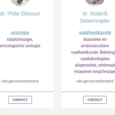
dr. Philip Delcourt
dr. Roderik
Deleersnijder
urologie
vaatheelkunde
robotchirurgie,
klassieke en
oncologische urologie
endovasculaire
vaatheelkunde, flebolog
vaatlabo/duplex
diagnostiek, minimaal
invasieve longchirurgi
niet-geconventioneerd
niet-geconventioneerd
CONTACT
CONTACT