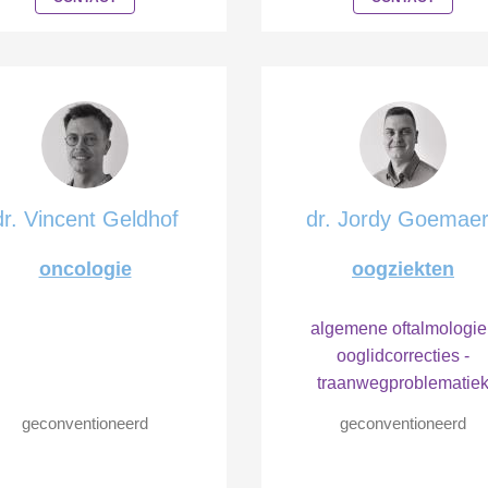
dr. Vincent Geldhof
dr. Jordy Goemae
oncologie
oogziekten
algemene oftalmologie
ooglidcorrecties -
traanwegproblematie
geconventioneerd
geconventioneerd