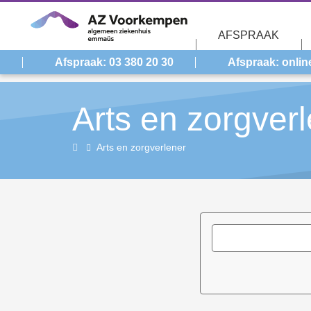
Overslaan en naar de inhoud gaan
AFSPRAAK
Afspraak: 03 380 20 30
Afspraak: onlin
Arts en zorgver
Home
Arts en zorgverlener