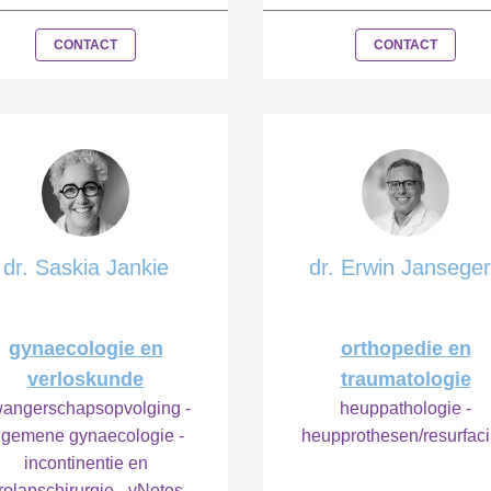
CONTACT
CONTACT
dr. Saskia Jankie
dr. Erwin Jansege
gynaecologie en
orthopedie en
verloskunde
traumatologie
angerschapsopvolging -
heuppathologie -
lgemene gynaecologie -
heupprothesen/resurfac
incontinentie en
rolapschirurgie - vNotes