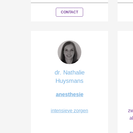
CONTACT
dr. Nathalie
Huysmans
anesthesie
intensieve zorgen
zw
a
p