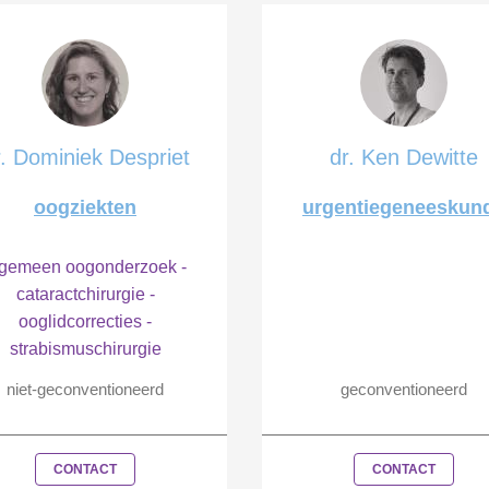
r. Dominiek Despriet
dr. Ken Dewitte
oogziekten
urgentiegeneeskun
lgemeen oogonderzoek -
cataractchirurgie -
ooglidcorrecties -
strabismuschirurgie
niet-geconventioneerd
geconventioneerd
CONTACT
CONTACT