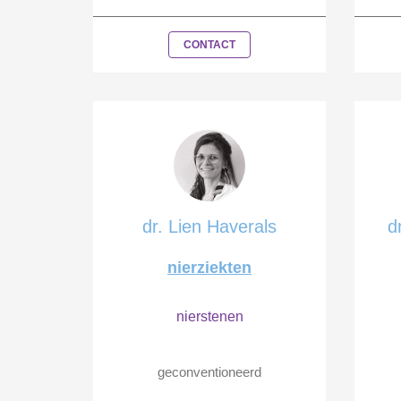
CONTACT
dr. Lien Haverals
d
nierziekten
nierstenen
geconventioneerd