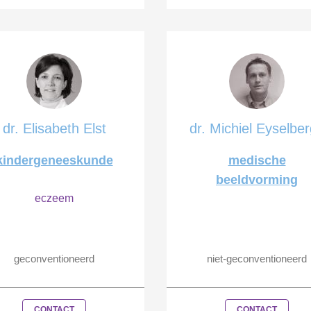
dr. Elisabeth Elst
dr. Michiel Eyselbe
kindergeneeskunde
medische
beeldvorming
eczeem
geconventioneerd
niet-geconventioneerd
CONTACT
CONTACT