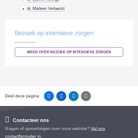
dr. Marleen Verlaeckt
Bezoek op intensieve zorgen
MEER OVER BEZOEK OP INTENSIEVE ZORGEN
Facebook
Linkedin
Twitter
E-mail
Deel deze pagina
Contacteer ons
Vragen of opmerkingen over onze website?
Vul ons
contactformulier in
.