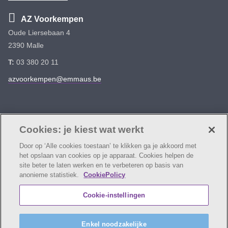
AZ Voorkempen
Oude Liersebaan 4
2390 Malle
T:
03 380 20 11
azvoorkempen@emmaus.be
Volg ons
Facebook
Linkedin
Instagram
Cookies: je kiest wat werkt
Door op ‘Alle cookies toestaan’ te klikken ga je akkoord met
het opslaan van cookies op je apparaat. Cookies helpen de
site beter te laten werken en te verbeteren op basis van
anonieme statistiek.
CookiePolicy
© AZ Voorkempen
Cookie verklaring
Privacybeleid
Cookie-instellingen
Webtoegankelijkheidsverklaring
AZ Voorkempen maakt deel uit van
vzw Emmaüs
Enkel noodzakelijke