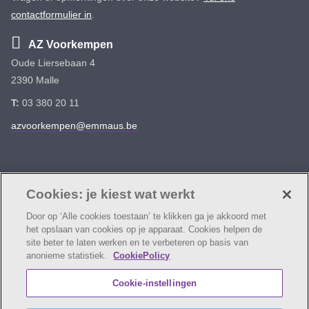
contactformulier in
.
AZ Voorkempen
Oude Liersebaan 4
2390 Malle
T:
03 380 20 11
azvoorkempen@emmaus.be
Volg ons
Facebook
Linkedin
Instagram
Cookies: je kiest wat werkt
Door op ‘Alle cookies toestaan’ te klikken ga je akkoord met
het opslaan van cookies op je apparaat. Cookies helpen de
site beter te laten werken en te verbeteren op basis van
anonieme statistiek.
CookiePolicy
© AZ Voorkempen
Cookie verklaring
Privacybeleid
Cookie-instellingen
Webtoegankelijkheidsverklaring