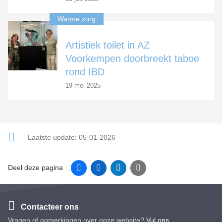
Warme zorg
Artistiek toilet in AZ
Voorkempen doorbreekt taboe
rond IBD
19 mei 2025
Laatste update:
05-01-2026
Facebook
Linkedin
Twitter
E-mail
Deel deze pagina
Contacteer ons
Vragen of opmerkingen over onze website?
Vul ons