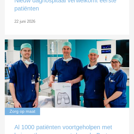
Nieuw daghospitaal verwelkomt eerste
patiënten
22 juni 2026
Zorg op maat
Al 1000 patiënten voortgeholpen met