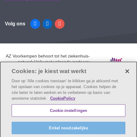
Volg ons
Facebook
Linkedin
Instagram
AZ Voorkempen behoort tot het ziekenhuis-
netwerk Helix met volgende partners:
UZA, AZ Monica, AZ Rivierenland en AZ
Cookies: je kiest wat werkt
Klina.
Door op ‘Alle cookies toestaan’ te klikken ga je akkoord met
het opslaan van cookies op je apparaat. Cookies helpen de
site beter te laten werken en te verbeteren op basis van
anonieme statistiek.
CookiePolicy
© AZ Voorkempen
Cookie verklaring
Privacybeleid
Cookie-instellingen
Webtoegankelijkheidsverklaring
AZ Voorkempen maakt deel uit van
vzw Emmaüs
Enkel noodzakelijke
Maatschappelijke zetel Edgard Tinellaan 1c, 2800