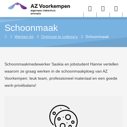
Overslaan en naar de inhoud gaan
Menu
User
Sea
Schoonmaak
menu
me
Home
Werken bij
Ontmoet je collega's
Schoonmaak
Schoonmaakmedewerker Saskia en jobstudent Hanne vertellen
waarom ze graag werken in de schoonmaakploeg van AZ
Voorkempen: leuk team, professioneel materiaal en een goede
werk-privébalans!