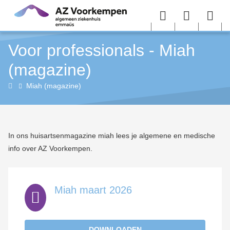
Overslaan en naar de inhoud gaan
Menu
User
Sea
Voor professionals - Miah
menu
me
(magazine)
Voor
Miah (magazine)
professionals
In ons huisartsenmagazine miah lees je algemene en medische
info over AZ Voorkempen.
Miah maart 2026
DOWNLOADEN