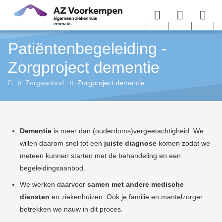
Overslaan en naar de inhoud gaan
Menu
User
Sea
Patiëntenbegeleiding -
menu
me
Zorgproject dementie
Patiëntenbegeleiding
Zorgaanbod
Zorgproject dementie
Dementie
is meer dan (ouderdoms)vergeetachtigheid. We
willen daarom snel tot een
juiste diagnose
komen zodat we
meteen kunnen starten met de behandeling en een
begeleidingsaanbod.
We werken daarvoor
samen met andere medische
diensten
en ziekenhuizen. Ook je familie en mantelzorger
betrekken we nauw in dit proces.