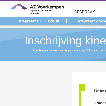
Overslaan en naar de inhoud gaan
AFSPRAAK
Afspraak: 03 380 20 30
Afspraak: onlin
Inschrijving ki
Home
Inschrijving kinemeeting - zaterdag 29 maart 20
Sta
De ins
Vrage