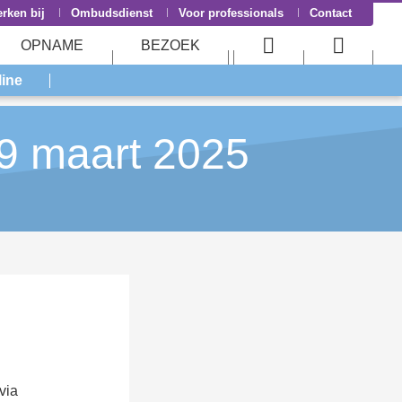
rken bij
Ombudsdienst
Voor professionals
Contact
OPNAME
BEZOEK
User
Searc
line
menu
menu
29 maart 2025
via