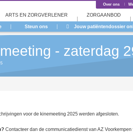
Over ons
We
ARTS EN ZORGVERLENER
ZORGAANBOD
e
Steun ons
Jouw patiëntendossier on
nemeeting - zaterdag 
25
tusbericht
chrijvingen voor de kinemeeting 2025 werden afgesloten.
n?
Contacteer dan de communicatiedienst van AZ Voorkempen 