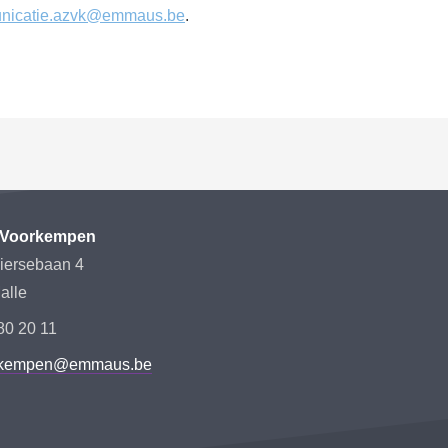
nicatie.azvk@emmaus.be
.
Voorkempen
iersebaan 4
alle
80 20 11
rkempen@emmaus.be