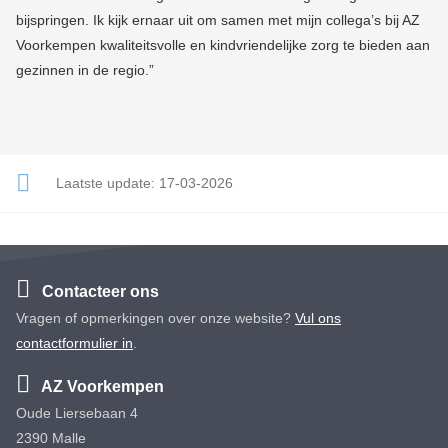
bijspringen. Ik kijk ernaar uit om samen met mijn collega’s bij AZ
Voorkempen kwaliteitsvolle en kindvriendelijke zorg te bieden aan
gezinnen in de regio.”
Laatste update:
17-03-2026
Contacteer ons
Vragen of opmerkingen over onze website?
Vul ons
contactformulier in
.
AZ Voorkempen
Oude Liersebaan 4
2390 Malle