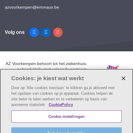
azvoorkempen@emmaus.be
Volg ons
Facebook
Linkedin
Instagram
AZ Voorkempen behoort tot het ziekenhuis-
netwerk Helix met volgende partners:
UZA, AZ Monica, AZ Rivierenland en AZ
Cookies: je kiest wat werkt
Klina.
Door op ‘Alle cookies toestaan’ te klikken ga je akkoord met
het opslaan van cookies op je apparaat. Cookies helpen de
site beter te laten werken en te verbeteren op basis van
anonieme statistiek.
CookiePolicy
© AZ Voorkempen
Cookie verklaring
Privacybeleid
Cookie-instellingen
Webtoegankelijkheidsverklaring
AZ Voorkempen maakt deel uit van
vzw Emmaüs