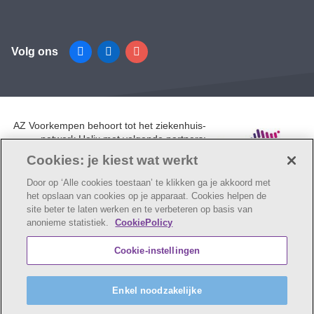
Volg ons
Facebook
Linkedin
Instagram
AZ Voorkempen behoort tot het ziekenhuis-
netwerk Helix met volgende partners:
UZA, AZ Monica, AZ Rivierenland en AZ
Cookies: je kiest wat werkt
Klina.
Door op ‘Alle cookies toestaan’ te klikken ga je akkoord met
het opslaan van cookies op je apparaat. Cookies helpen de
site beter te laten werken en te verbeteren op basis van
anonieme statistiek.
CookiePolicy
© AZ Voorkempen
Cookie verklaring
Privacybeleid
Cookie-instellingen
Webtoegankelijkheidsverklaring
AZ Voorkempen maakt deel uit van
vzw Emmaüs
Enkel noodzakelijke
Maatschappelijke zetel Edgard Tinellaan 1c, 2800
Mechelen